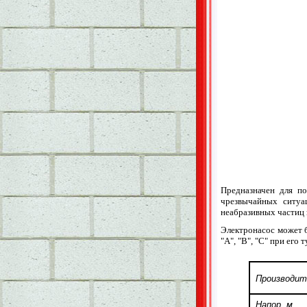
Предназначен для п
чрезвычайных ситуа
неабразивных частиц 
Электронасос может б
"А", "В", "С" при его 
Производит
Напор, м