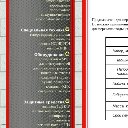
углекислотные
аэрозольные
порошковые
воздушно-пенные
самосрабатывающие
Предназначен для пе
Возможно применение
для перекачки воды из
Специальная техника
генераторные установки
мотопомпы
насосы НС/НШ/ПН
насосы НЦПК
Напор, м
Оборудование
подразделениям МЧС
Мощн
для огнетушителей
для пожарных рукавов
Напор
пожарные стволы
часто
пожарный гидрант
рукава пожарные
Подача, 
клапаны - КПК
cоединит. арматура
Габарит
Защитные средства
Масса, к
комплект ГДЗК-У
костюм влагозащитный
Срок слу
респираторы
противогазы
рег-ный патрон РП4