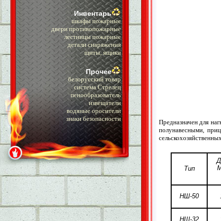
Инвентарь
шкафы пожарные
двери противопожарные
лестницы пожарные
детали снаряжения
щиты, ящики
Прочее
белорусский товар
система Стрелец
пенообразователь
извещатели
водяные оросители
знаки безопасности
Предназначен для наг
полунавесными, при
сельскохозяйственны
Д
М
Тип
НШ-50
НШ-32