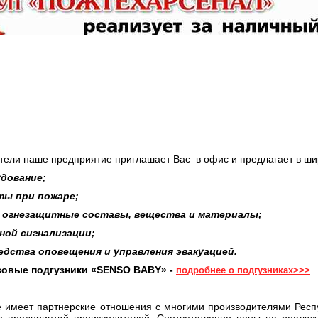
ели наше предприятие приглашает Вас в офис и предлагает в ши
удование;
ты при пожаре;
 огнезащитные составы, вещества и материалы;
ной сигнализации;
редства оповещения и управления эвакуацией.
азовые подгузники «SENSO BABY» -
подробнее о подгузниках>>>
 имеет партнерские отношения с многими производителями Респ
е предприятий производителей. Соответственно цены на реализ