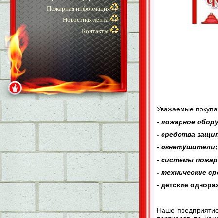
Пожарная информация
Новостная лента
Контакты
Уважаемые покупат
- пожарное обор
- средства защи
- огнетушители;
- системы пожар
- технические с
- детские однор
Наше предприятие
партнеров по цен