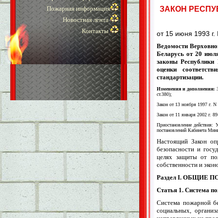
ЗАКОН РЕСПУ
Пожарная информация
Новостная лента
Контакты
от 15 июня 1993 г. 
Ведомости Верховног
Беларусь от 20 июл
законы Республики 
оценки соответст
стандартизации.
Изменения и дополнения:
ст.380);
Закон от 13 ноября 1997 г. N
Закон от 11 января 2002 г. 8
Приостановление действия: 
постановлений Кабинета Минис
Настоящий Закон оп
безопасности и госу
целях защиты от по
собственности и экон
Раздел I. ОБЩИЕ
Статья 1. Система п
Система пожарной бе
социальных, организ