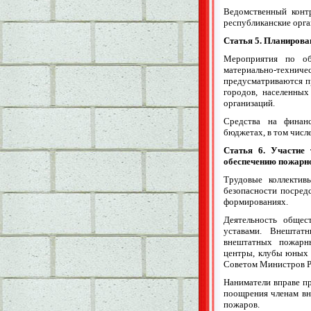
Ведомственный конт
республиканские орга
Статья 5. Планирова
Мероприятия по об
материально-техни
предусматриваются пр
городов, населенных
организаций.
Средства на финан
бюджетах, в том числ
Статья 6. Участие
обеспечению пожарно
Трудовые коллекти
безопасности посре
формированиях.
Деятельность общес
уставами. Внештат
внештатных пожарны
центры, клубы юных
Советом Министров Р
Наниматели вправе пр
поощрения членам вн
пожаров.