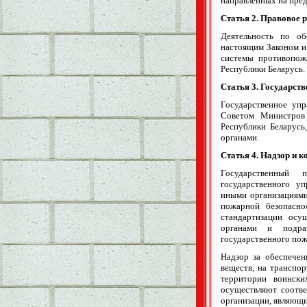
направленных на пре
Статья 2. Правовое 
Деятельность по об
настоящим Законом и 
системы противопож
Республики Беларусь.
Статья 3. Государст
Государственное упр
Советом Министров 
Республики Беларусь
органами.
Статья 4. Надзор и к
Государственный 
государственного у
иными организациями
пожарной безопасн
стандартизации осу
органами и подра
государственного пож
Надзор за обеспече
веществ, на транспор
территории воински
осуществляют соотве
организации, являющи