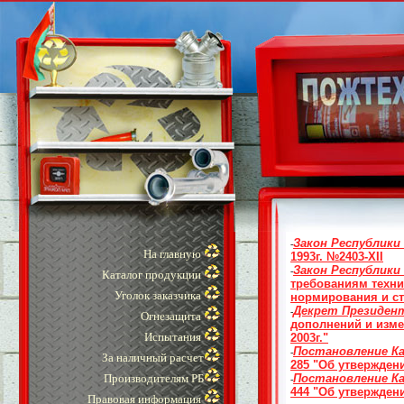
Закон Республики
-
На главную
1993г. №2403-XII
Закон Республики
-
Каталог продукции
требованиям техни
Уголок заказчика
нормирования и ст
Декрет Президент
-
Огнезащита
дополнений и изме
Испытания
2003г."
Постановление К
-
За наличный расчет
285 "Об утвержден
Производителям РБ
Постановление К
-
444 "Об утвержден
Правовая информация